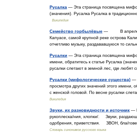
Русалка
— Эта страница посвящена мифоло
(значения). Русалка Русалка в традицио
Википедия
Семейство горбылёвые
— В апреле 186
Капуасе, самой крупной реке острова Ка
отчетливо музыку, раздававшуюся то силь
Русалки
— Эта страница посвящена мифол
имени, обратитесь к статье Русалка (значе
русалки слетают в земной лес, где любят 
Русалки (мифологические существа)
— 
просмотра других значений этого имени, о
с женской головой. По весне русалки слет
Википедия
Звуки, их разновидности и источник
— 
рукоплеска/ния, хлопки/. Звуки, раздающ
одобрения, приветствия. ЗВОН, бла/гове
Словарь синонимов русского языка