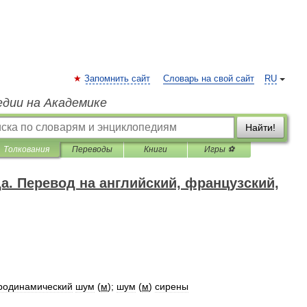
Запомнить сайт
Словарь на свой сайт
RU
едии на Академике
Найти!
Толкования
Переводы
Книги
Игры ⚽
да. Перевод на английский, французский,
родинамический
шум
(
м
);
шум
(
м
)
сирены