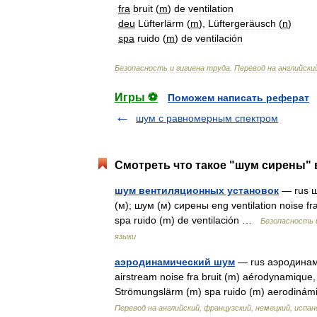
fra
bruit
(
m
)
de
ventilation
deu
Lüfterlärm
(
m
),
Lüftergeräusch
(
n
)
spa
ruido
(
m
)
de
ventilación
Безопасность
и
гигиена
труда
.
Перевод
на
английски
Игры ⚽
Поможем написать реферат
шум с равномерным спектром
Смотреть что такое "шум сирены" 
шум вентиляционных установок
— rus ш
(м); шум (м) сирены eng ventilation noise fra
spa ruido (m) de ventilación …
Безопасность и
языки
аэродинамический шум
— rus аэродинами
airstream noise fra bruit (m) aérodynamique
Strömungslärm (m) spa ruido (m) aerodinámi
Перевод на английский, французский, немецкий, испан