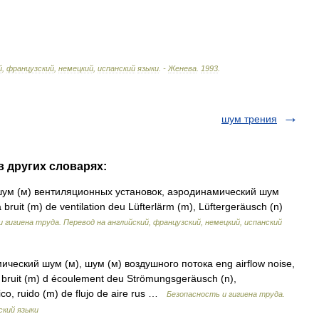
й
,
французский
,
немецкий
,
испанский
языки
. -
Женева
.
1993
.
шум трения
в других словарях:
ум (м) вентиляционных установок, аэродинамический шум
 bruit (m) de ventilation deu Lüfterlärm (m), Lüftergeräusch (n)
 гигиена труда. Перевод на английский, французский, немецкий, испанский
ческий шум (м), шум (м) воздушного потока eng airflow noise,
, bruit (m) d écoulement deu Strömungsgeräusch (n),
co, ruido (m) de flujo de aire rus …
Безопасность и гигиена труда.
ский языки