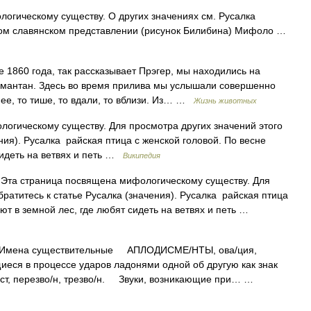
гическому существу. О других значениях см. Русалка
нном славянском представлении (рисунок Билибина) Мифоло …
0 года, так рассказывает Прэгер, мы находились на
лимантан. Здесь во время прилива мы услышали совершенно
нее, то тише, то вдали, то вблизи. Из… …
Жизнь животных
огическому существу. Для просмотра других значений этого
ния). Русалка райская птица с женской головой. По весне
сидеть на ветвях и петь …
Википедия
Эта страница посвящена мифологическому существу. Для
братитесь к статье Русалка (значения). Русалка райская птица
ают в земной лес, где любят сидеть на ветвях и петь …
Имена существительные АПЛОДИСМЕ/НТЫ, ова/ция,
иеся в процессе ударов ладонями одной об другую как знак
ст, перезво/н, трезво/н. Звуки, возникающие при… …