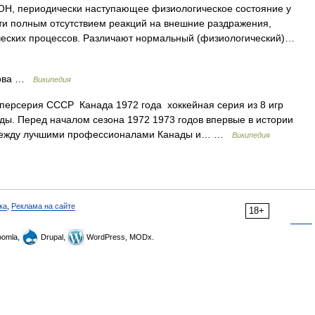
Н, периодически наступающее физиологическое состояние у
чти полным отсутствием реакций на внешние раздражения,
еских процессов. Различают нормальный (физиологический)…
рова …
Википедия
ерсерия СССР Канада 1972 года хоккейная серия из 8 игр
ы. Перед началом сезона 1972 1973 годов впервые в истории
й между лучшими профессионалами Канады и… …
Википедия
ка
,
Реклама на сайте
18+
omla,
Drupal,
WordPress, MODx.