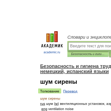
Словари и энциклоп
academic.ru
Безопасность и гигиена труда. Перевод на английский, французский, немецкий, испанский языки
Безопасность и гигиена тру
немецкий, испанский языки
шум сирены
Толкование
Перевод
шум
сирены
rus
шум
(
м
)
вентиляционных
установок
,
аэ
eng
ventilation
noise