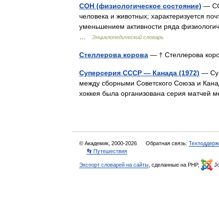
СОН (физиологическое состояние)
— СО
человека и животных; характеризуется по
уменьшением активности ряда физиологич
…
Энциклопедический словарь
Стеллерова корова
— † Стеллерова ко
Суперсерия СССР — Канада (1972)
— Суп
между сборными Советского Союза и Канад
хоккея была организована серия матче
© Академик, 2000-2026
Обратная связь:
Техподдерж
👣 Путешествия
Экспорт словарей на сайты
, сделанные на PHP,
Jo